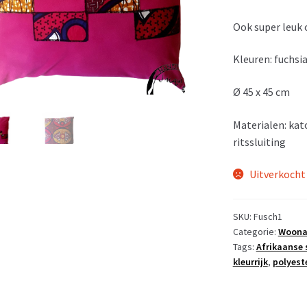
Ook super leuk 
Kleuren: fuchsia
Ø 45 x 45 cm
Materialen: ka
ritssluiting
Uitverkocht
SKU:
Fusch1
Categorie:
Woona
Tags:
Afrikaanse 
kleurrijk
,
polyest