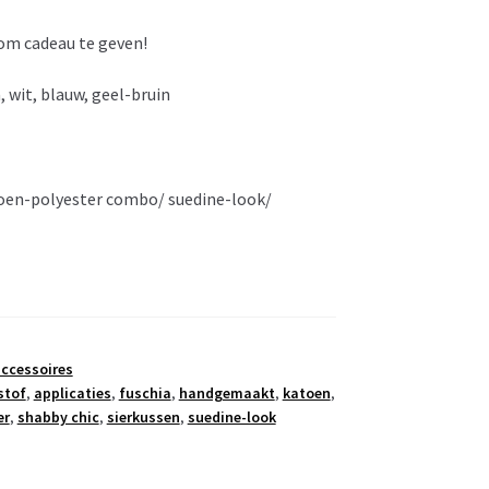
om cadeau te geven!
, wit, blauw, geel-bruin
toen-polyester combo/ suedine-look/
ccessoires
stof
,
applicaties
,
fuschia
,
handgemaakt
,
katoen
,
er
,
shabby chic
,
sierkussen
,
suedine-look