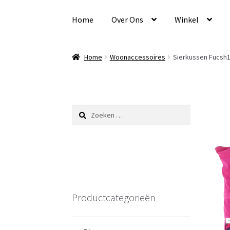
Ga
Ga
door
naar
Home
Over Ons
Winkel
naar
de
navigatie
inhoud
Home
Woonaccessoires
Sierkussen Fucsh
Zoeken
naar:
Productcategorieën