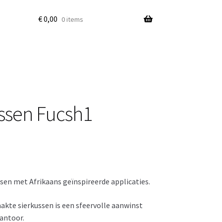
€
0,00
0 items
ssen Fucsh1
sen met Afrikaans geïnspireerde applicaties.
te sierkussen is een sfeervolle aanwinst
kantoor.