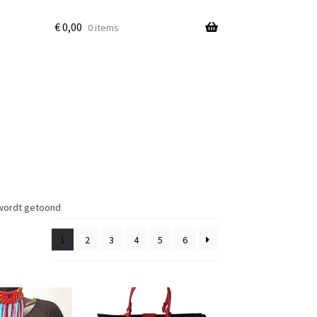
€
0,00
0 items
 wordt getoond
1
2
3
4
5
6