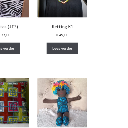
 tas (JT3)
Ketting K1
€
27,00
€
45,00
s verder
Lees verder