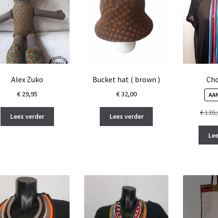
Alex Zuko
Bucket hat ( brown )
Cho
€
29,95
€
32,00
AAN
€
120,
Lees verder
Lees verder
Lee