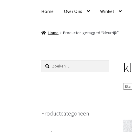
Ga
Ga
door
naar
Home
Over Ons
Winkel
naar
de
navigatie
inhoud
Home
Producten getagged “kleurrijk”
kl
Zoeken
naar:
Productcategorieën