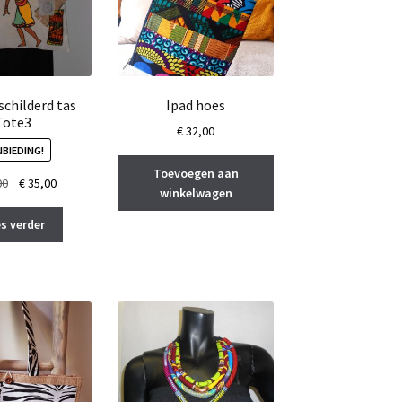
childerd tas
Ipad hoes
Tote3
€
32,00
BIEDING!
Toevoegen aan
Oorspronkelijke
Huidige
00
€
35,00
winkelwagen
prijs
prijs
was:
is:
s verder
€ 45,00.
€ 35,00.