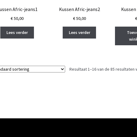
ussen Afric-jeans1
Kussen Afric-jeans2
Kussen 
€
50,00
€
50,00
Lees verder
Lees verder
Toev
win
Resultaat 1–16 van de 85 resultaten