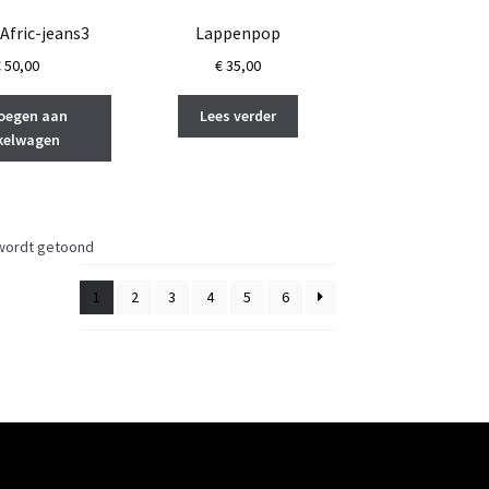
Afric-jeans3
Lappenpop
€
50,00
€
35,00
oegen aan
Lees verder
kelwagen
 wordt getoond
1
2
3
4
5
6