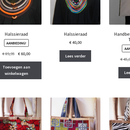
Halssieraad
Halssieraad
Handbes
€
40,00
AANBIEDING!
AAN
Oorspronkelijke
Huidige
€
89,95
€
60,00
Lees verder
€
45,
prijs
prijs
was:
is:
Toevoegen aan
€ 89,95.
€ 60,00.
Lee
winkelwagen