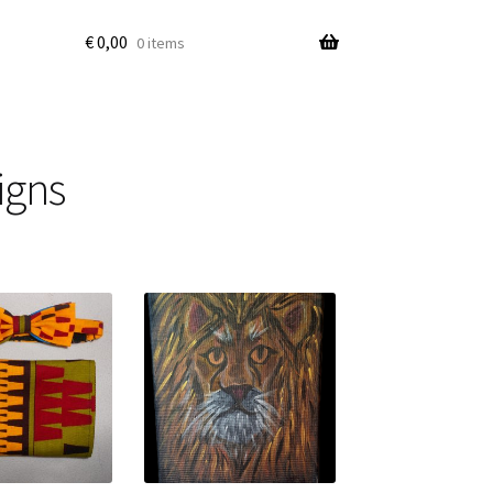
€
0,00
0 items
igns