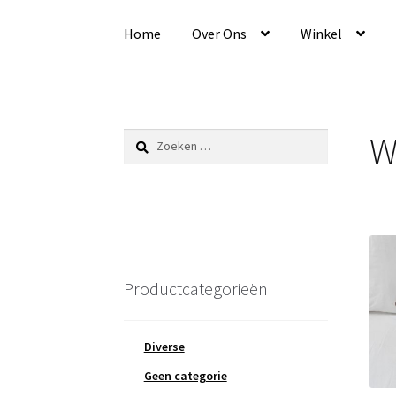
Ga
Ga
door
naar
Home
Over Ons
Winkel
naar
de
navigatie
inhoud
W
Zoeken
naar:
Productcategorieën
Diverse
Geen categorie