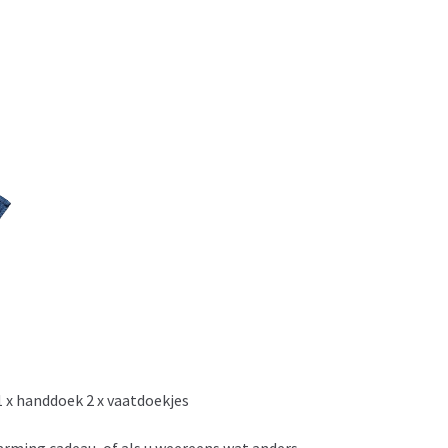
 1 x handdoek 2 x vaatdoekjes
rming cadeau, of als u weereens wat anders