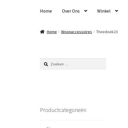
Ga
Ga
door
naar
Home
Over Ons
Winkel
naar
de
navigatie
inhoud
Home
Woonaccessoires
Theedoek23
Zoeken
naar:
Productcategorieën