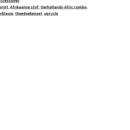
ccessoires
print
,
Afrikaanse stof
,
Oerhollands-Afric combo
,
erblauw
,
theedoekenset
,
upcycle