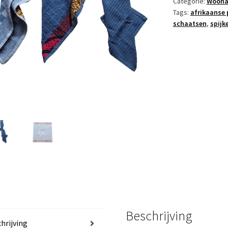
Categorie:
Woona
Tags:
afrikaanse 
schaatsen
,
spijk
Beschrijving
hrijving