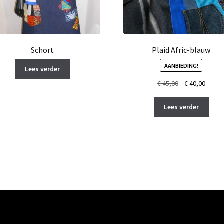
Schort
Plaid Afric-blauw
AANBIEDING!
Lees verder
Oorspronkelij
Huidi
€
45,00
€
40,00
prijs
prijs
was:
is:
Lees verder
€ 45,00.
€ 40,0