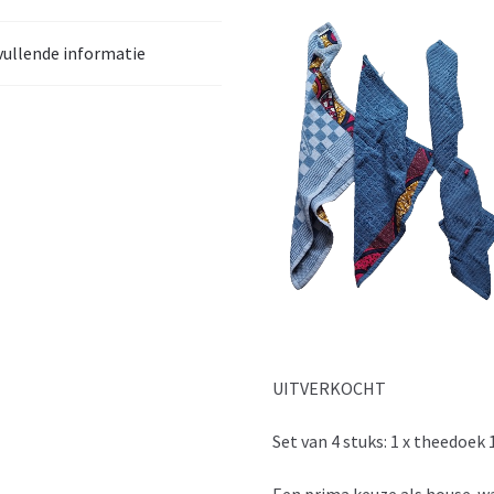
ullende informatie
UITVERKOCHT
Set van 4 stuks: 1 x theedoek
Een prima keuze als house-wa