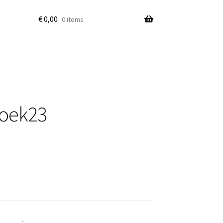
€
0,00
0 items
oek23