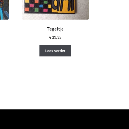
Tegeltje
€
29,95
ke
ge
Lees verder
0.