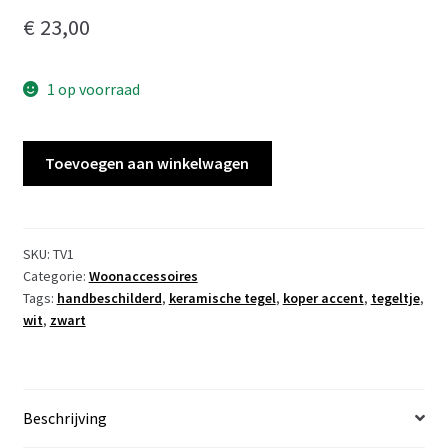
€
23,00
1 op voorraad
Tegeltje
Toevoegen aan winkelwagen
aantal
SKU:
TV1
Categorie:
Woonaccessoires
Tags:
handbeschilderd
,
keramische tegel
,
koper accent
,
tegeltje
,
wit
,
zwart
Beschrijving