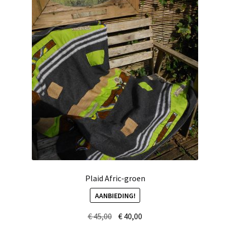
Plaid Afric-groen
AANBIEDING!
Oorspronkelijke
Huidige
€
45,00
€
40,00
prijs
prijs