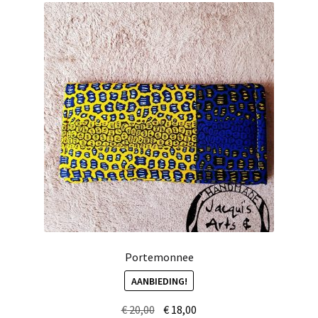
Portemonnee
AANBIEDING!
Oorspronkelijke
Huidige
€
20,00
€
18,00