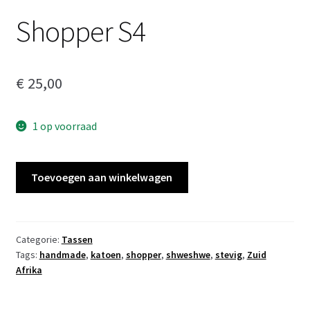
Shopper S4
€
25,00
1 op voorraad
Shopper
Toevoegen aan winkelwagen
S4
aantal
Categorie:
Tassen
Tags:
handmade
,
katoen
,
shopper
,
shweshwe
,
stevig
,
Zuid
Afrika