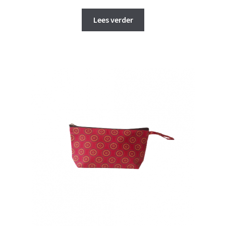
prijs
prijs
was:
is:
Lees verder
€ 20,00.
€ 18,00.