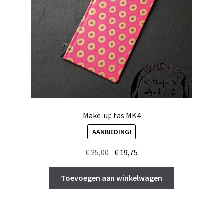
Make-up tas MK4
AANBIEDING!
Oorspronkelijke
Huidige
€
25,00
€
19,75
prijs
prijs
was:
is:
Toevoegen aan winkelwagen
€ 25,00.
€ 19,75.