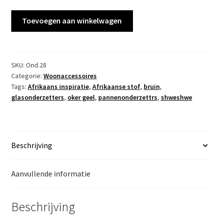
Set
Toevoegen aan winkelwagen
onderzetters
aantal
SKU:
Ond.28
Categorie:
Woonaccessoires
Tags:
Afrikaans inspiratie
,
Afrikaanse stof
,
bruin
,
glasonderzetters
,
oker geel
,
pannenonderzettrs
,
shweshwe
Beschrijving
Aanvullende informatie
Beschrijving