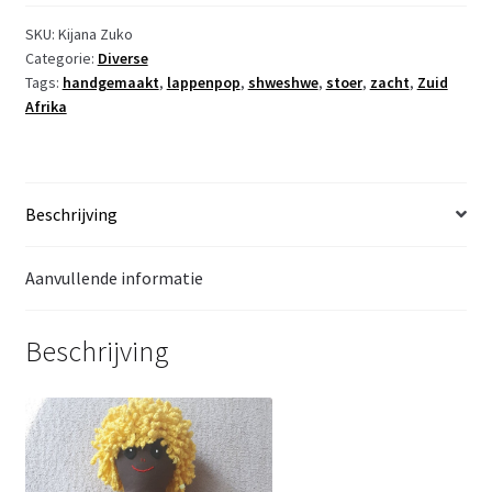
SKU:
Kijana Zuko
Categorie:
Diverse
Tags:
handgemaakt
,
lappenpop
,
shweshwe
,
stoer
,
zacht
,
Zuid
Afrika
Beschrijving
Aanvullende informatie
Beschrijving