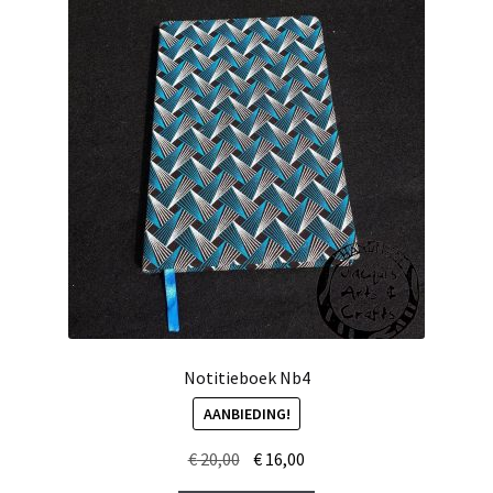
Notitieboek Nb4
AANBIEDING!
Oorspronkelijke
Huidige
€
20,00
€
16,00
prijs
prijs