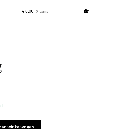
€
0,00
0 items
g
ad
aan winkelwagen