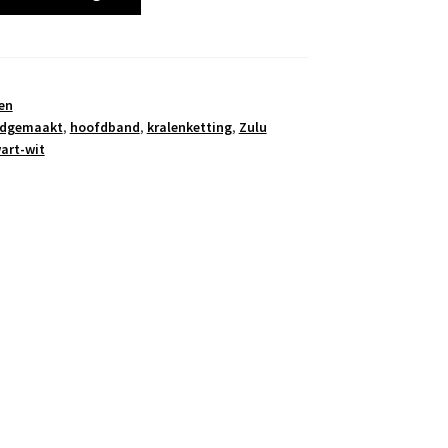
en
dgemaakt
,
hoofdband
,
kralenketting
,
Zulu
art-wit