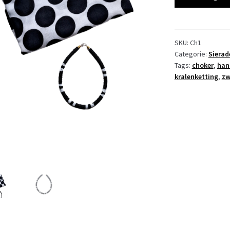
aantal
SKU:
Ch1
Categorie:
Sierad
Tags:
choker
,
han
kralenketting
,
zw