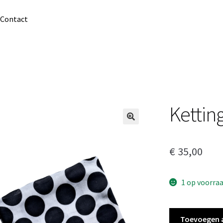
Contact
Kettin
€
35,00
1 op voorra
Ketting
Toevoegen 