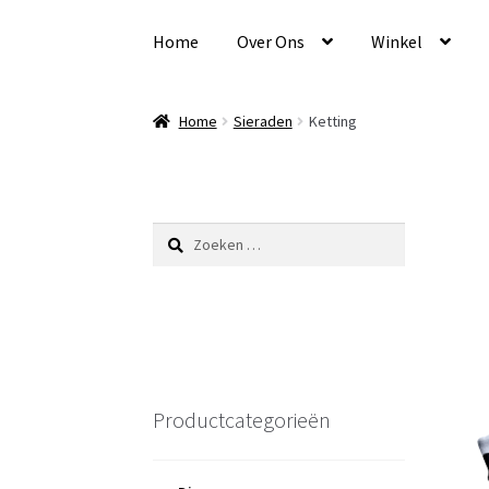
Ga
Ga
door
naar
Home
Over Ons
Winkel
naar
de
navigatie
inhoud
Home
Sieraden
Ketting
Zoeken
naar:
Productcategorieën