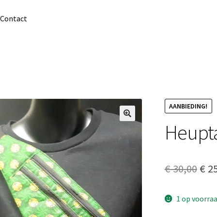
Contact
AANBIEDING!
Heupt
Oor
€
30,00
€
25
prij
1 op voorra
was