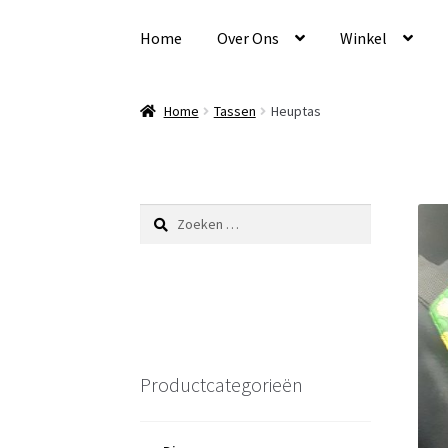
Ga
Ga
door
naar
Home
Over Ons
Winkel
naar
de
navigatie
inhoud
Home
Tassen
Heuptas
Zoeken
naar:
Productcategorieën