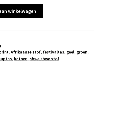
,00.
€ 25,00.
aan winkelwagen
n
print
,
Afrikaanse stof
,
festivaltas
,
geel
,
groen
,
euptas
,
katoen
,
shwe shwe stof