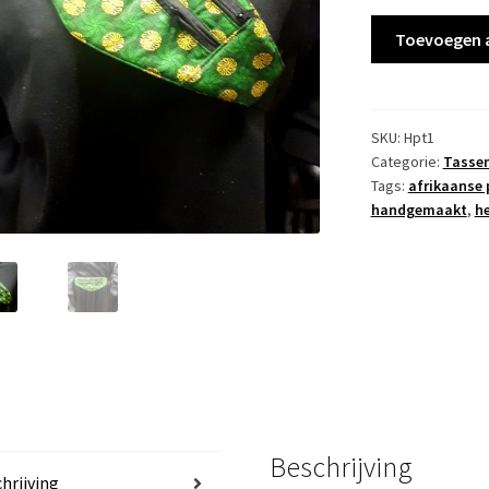
€ 30
Heuptas
Toevoegen 
aantal
SKU:
Hpt1
Categorie:
Tasse
Tags:
afrikaanse 
handgemaakt
,
h
Beschrijving
hrijving