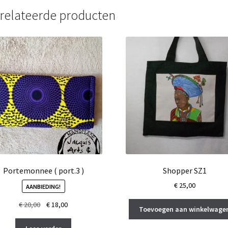
relateerde producten
Portemonnee ( port.3 )
Shopper SZ1
€
25,00
AANBIEDING!
Oorspronkelijke
Huidige
€
20,00
€
18,00
Toevoegen aan winkelwage
prijs
prijs
was:
is: