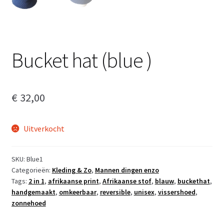
Bucket hat (blue )
€
32,00
Uitverkocht
SKU:
Blue1
Categorieën:
Kleding & Zo
,
Mannen dingen enzo
Tags:
2 in 1
,
afrikaanse print
,
Afrikaanse stof
,
blauw
,
buckethat
,
handgemaakt
,
omkeerbaar
,
reversible
,
unisex
,
vissershoed
,
zonnehoed