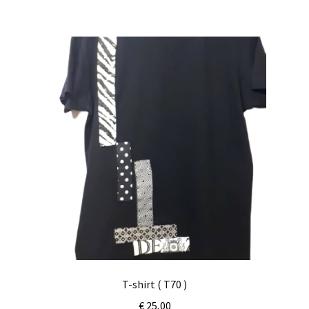
T-shirt ( T70 )
€
25,00