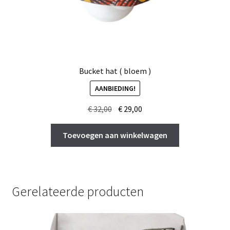
Bucket hat ( bloem )
AANBIEDING!
Oorspronkelijke
Huidige
€
32,00
€
29,00
prijs
prijs
was:
is:
Toevoegen aan winkelwagen
€ 32,00.
€ 29,00.
Gerelateerde producten