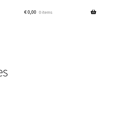
€
0,00
0 items
es