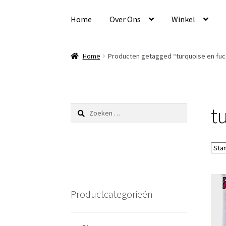
Ga
Ga
door
naar
Home
Over Ons
Winkel
naar
de
navigatie
inhoud
Home
Producten getagged “turquoise en fucs
t
Zoeken
naar:
Productcategorieën