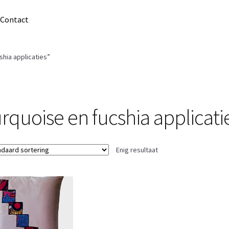
Contact
hia applicaties”
urquoise en fucshia applicati
Enig resultaat