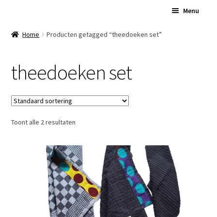
Ga
Ga
Menu
door
naar
naar
de
Home
Home
Producten getagged “theedoeken set”
navigatie
inhoud
Subme
Over Ons
theedoeken set
uitvou
Subme
Winkel
uitvou
Contact
Toont alle 2 resultaten