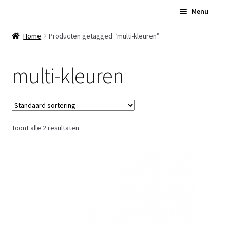
Ga
Ga
Menu
door
naar
naar
de
Home
Home
Producten getagged “multi-kleuren”
navigatie
inhoud
Subme
Over Ons
multi-kleuren
uitvou
Subme
Winkel
uitvou
Contact
Toont alle 2 resultaten