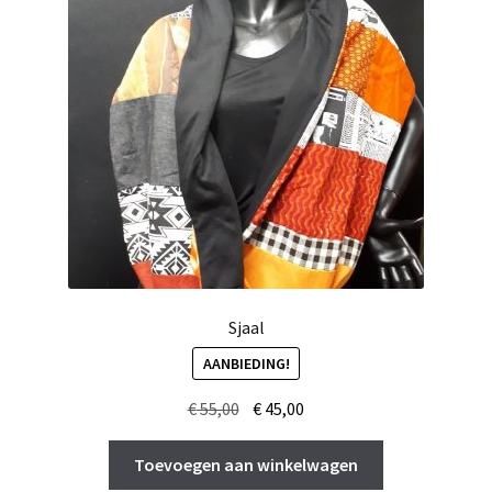
Sjaal
AANBIEDING!
Oorspronkelijke
Huidige
€
55,00
€
45,00
prijs
prijs
was:
is:
Toevoegen aan winkelwagen
€ 55,00.
€ 45,00.