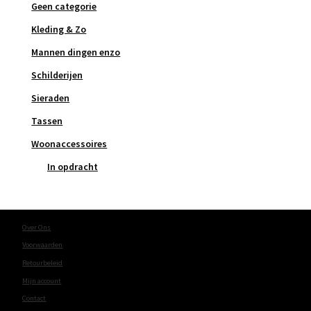
Geen categorie
Kleding & Zo
Mannen dingen enzo
Schilderijen
Sieraden
Tassen
Woonaccessoires
In opdracht
Over Ons
Voorwaarden
Retourbeleid
Mijn account
Contact