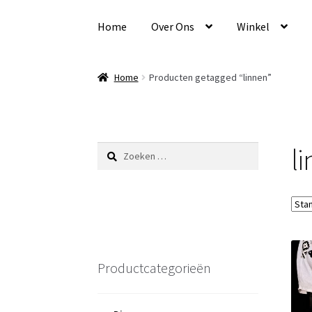
Ga
Ga
door
naar
Home
Over Ons
Winkel
naar
de
navigatie
inhoud
Home
Producten getagged “linnen”
l
Zoeken
naar:
Productcategorieën