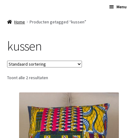
Ga
Ga
Menu
door
naar
naar
de
Home
Home
Producten getagged “kussen”
navigatie
inhoud
Subme
Over Ons
kussen
uitvou
Subme
Winkel
uitvou
Contact
Toont alle 2 resultaten