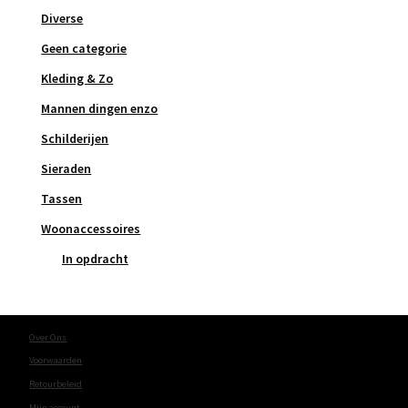
Diverse
Geen categorie
Kleding & Zo
Mannen dingen enzo
Schilderijen
Sieraden
Tassen
Woonaccessoires
In opdracht
Over Ons
Voorwaarden
Retourbeleid
Mijn account