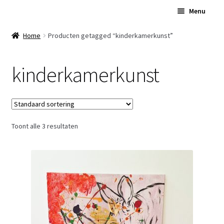
Ga
Ga
Menu
door
naar
naar
de
Home
Home
Producten getagged “kinderkamerkunst”
navigatie
inhoud
Subme
Over Ons
kinderkamerkunst
uitvou
Subme
Winkel
uitvou
Contact
Toont alle 3 resultaten