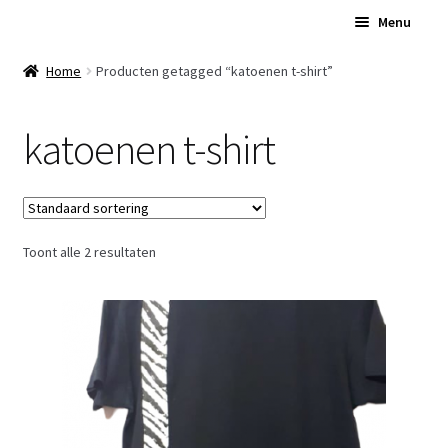
Ga
Ga
Menu
door
naar
naar
de
Home
Home
Producten getagged “katoenen t-shirt”
navigatie
inhoud
Subme
Over Ons
katoenen t-shirt
uitvou
Subme
Winkel
uitvou
Contact
Toont alle 2 resultaten