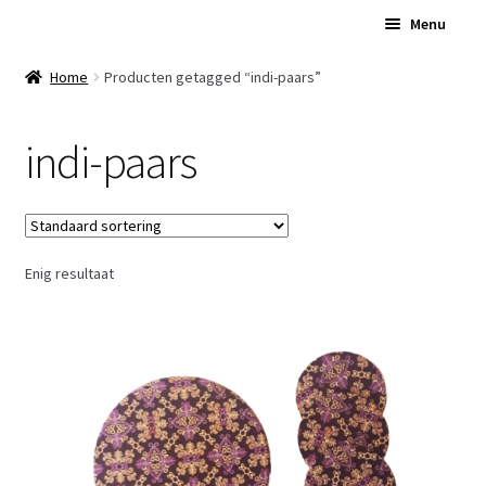
Ga
Ga
Menu
door
naar
naar
de
Home
Home
Producten getagged “indi-paars”
navigatie
inhoud
Subme
Over Ons
indi-paars
uitvou
Subme
Winkel
uitvou
Contact
Enig resultaat