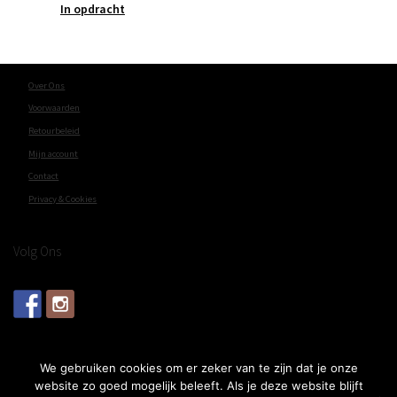
In opdracht
Over Ons
Voorwaarden
Retourbeleid
Mijn account
Contact
Privacy & Cookies
Volg Ons
We gebruiken cookies om er zeker van te zijn dat je onze
website zo goed mogelijk beleeft. Als je deze website blijft
© 2025 Jacqui's Arts & Designs - Powered and maintained by
winkeltjes.net