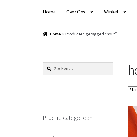
Ga
Ga
door
naar
Home
Over Ons
Winkel
naar
de
navigatie
inhoud
Home
Producten getagged “hout”
h
Zoeken
naar:
Productcategorieën