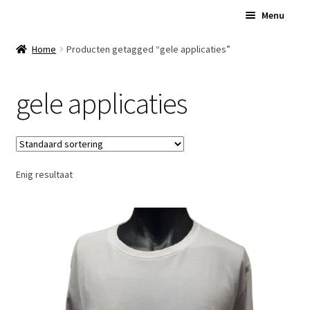
Ga
Ga
Menu
door
naar
naar
de
Home
Home
Producten getagged “gele applicaties”
navigatie
inhoud
Subme
Over Ons
gele applicaties
uitvou
Subme
Winkel
uitvou
Contact
Enig resultaat