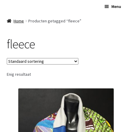
Ga
Ga
Menu
door
naar
naar
de
Home
Home
Producten getagged “fleece”
navigatie
inhoud
Subme
Over Ons
fleece
uitvou
Subme
Winkel
uitvou
Contact
Enig resultaat