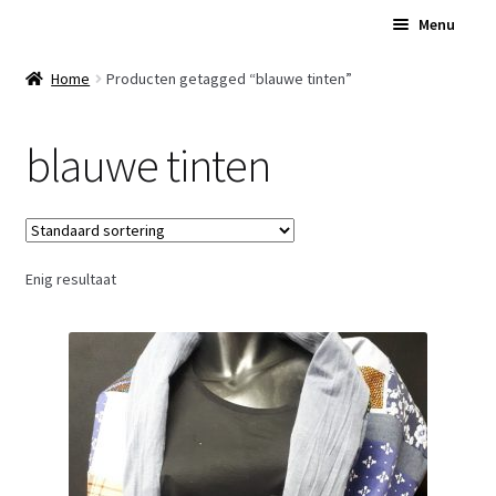
Ga
Ga
Menu
door
naar
naar
de
Home
Home
Producten getagged “blauwe tinten”
navigatie
inhoud
Subme
Over Ons
blauwe tinten
uitvou
Subme
Winkel
uitvou
Contact
Enig resultaat