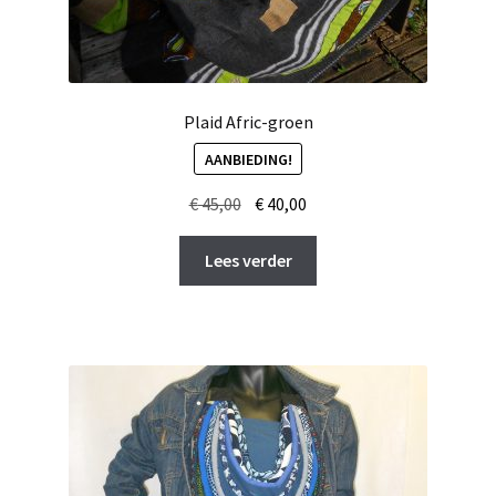
Plaid Afric-groen
AANBIEDING!
Oorspronkelijke
Huidige
€
45,00
€
40,00
prijs
prijs
was:
is:
Lees verder
€ 45,00.
€ 40,00.