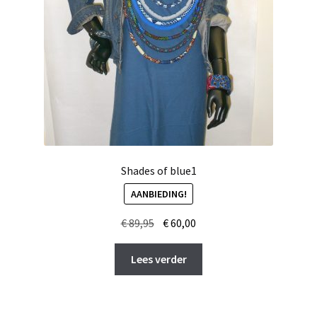
Shades of blue1
AANBIEDING!
Oorspronkelijke
Huidige
€
89,95
€
60,00
prijs
prijs
was:
is:
Lees verder
€ 89,95.
€ 60,00.