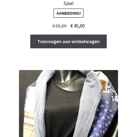
Sjaal
AANBIEDING!
Oorspronkelijke
Huidige
€
55,00
€
45,00
prijs
prijs
was:
is:
Toevoegen aan winkelwagen
€ 55,00.
€ 45,00.