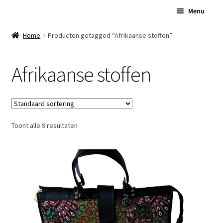
Ga
Ga
Menu
door
naar
naar
de
Home
Home
Producten getagged “Afrikaanse stoffen”
navigatie
inhoud
Subme
Over Ons
Afrikaanse stoffen
uitvou
Subme
Winkel
uitvou
Contact
Toont alle 9 resultaten