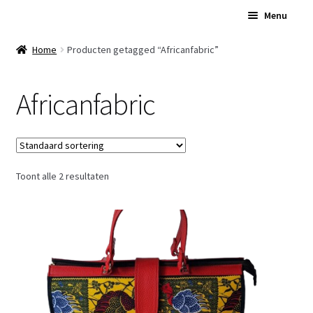
Ga
Ga
Menu
door
naar
naar
de
Home
Home
Producten getagged “Africanfabric”
navigatie
inhoud
Subme
Over Ons
Africanfabric
uitvou
Subme
Winkel
uitvou
Contact
Toont alle 2 resultaten