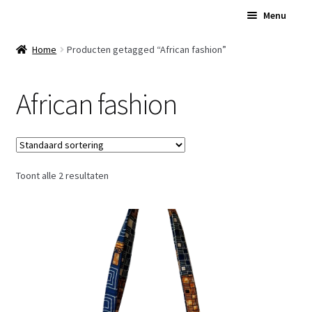
Ga
Ga
Menu
door
naar
naar
de
Home
Home
Producten getagged “African fashion”
navigatie
inhoud
Subme
Over Ons
African fashion
uitvou
Subme
Winkel
uitvou
Contact
Toont alle 2 resultaten